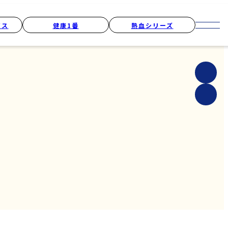
ビス
健康1番
熱血シリーズ